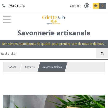
0751941976
Contact
0
Savonnerie artisanale
Des savons cosmétiques de qualité, pour prendre soin de nous et de notre environnement
Accueil
Savons
Savon Baobab